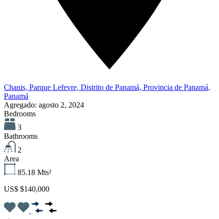
Chanis, Parque Lefevre, Distrito de Panamá, Provincia de Panamá,
Panamá
Agregado:
agosto 2, 2024
Bedrooms
3
Bathrooms
2
Area
85.18
Mts²
US$ $140,000