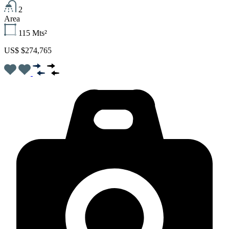
2
Area
115
Mts²
US$ $274,765