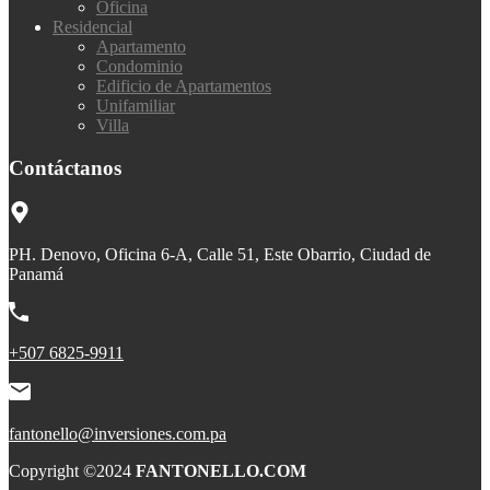
Oficina
Residencial
Apartamento
Condominio
Edificio de Apartamentos
Unifamiliar
Villa
Contáctanos
PH. Denovo, Oficina 6-A, Calle 51, Este Obarrio, Ciudad de
Panamá
+507 6825-9911
fantonello@inversiones.com.pa
Copyright ©2024
FANTONELLO.COM